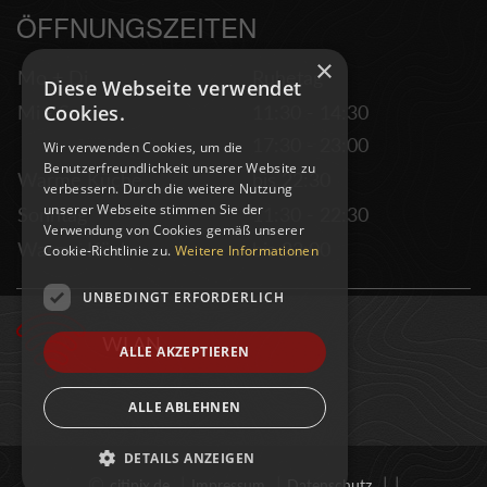
ÖFFNUNGSZEITEN
×
Mo + Di
Ruhetag
Diese Webseite verwendet
Mi - Sa
11:30 - 14:30
Cookies.
17:30 - 23:00
Wir verwenden Cookies, um die
Benutzerfreundlichkeit unserer Website zu
Warme Küche
bis 22:30
verbessern. Durch die weitere Nutzung
unserer Webseite stimmen Sie der
Sonntag
11:30 - 22:30
Verwendung von Cookies gemäß unserer
Warme Küche
bis 22:00
Cookie-Richtlinie zu.
Weitere Informationen
UNBEDINGT ERFORDERLICH
WLAN
ALLE AKZEPTIEREN
ALLE ABLEHNEN
DETAILS ANZEIGEN
©
|
|
|
|
citipix.de
Impressum
Datenschutz